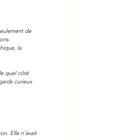
seulement de 
ions.
hique, la 
de quel côté 
gards curieux 
n. Elle n'avait 