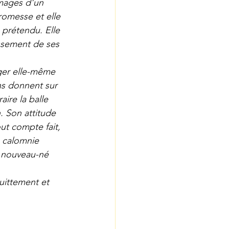
mmages d'un 
romesse et elle 
 prétendu. Elle 
ssement de ses 
nger elle-même 
ns donnent sur 
ire la balle 
. Son attitude 
out compte fait, 
a calomnie 
n nouveau-né 
uittement et 