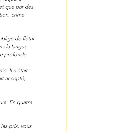
t que par des 
ion, crime 
ligé de flétrir 
ns la langue 
une profonde 
. Il s'était 
it accepté, 
rs. En quatre 
les prix, vous 