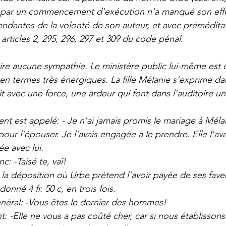
e par un commencement d'exécution n'a manqué son effe
ndantes de la volonté de son auteur, et avec préméditat
 articles 2, 295, 296, 297 et 309 du code pénal.
ire aucune sympathie. Le ministère public lui-même est ob
it en termes très énergiques. La fille Mélanie s'exprime da
ait avec une force, une ardeur qui font dans l'auditoire 
t est appelé: - Je n'ai jamais promis le mariage à Mélanie
ur l'épouser. Je l'avais engagée à le prendre. Elle l'ava
ée avec lui.
: -Taisé te, vaï!
a déposition où Urbe prétend l'avoir payée de ses faveu
donné 4 fr. 50 c, en trois fois.
néral: -Vous êtes le dernier des hommes!
: -Elle ne vous a pas coûté cher, car si nous établissons 