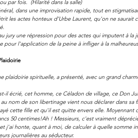
u par fois.  (Hilarité dans la salle)
néral, dans une improvisation rapide, tout en stigmatisan
étrit les actes honteux d’Urbe Laurent, qu'on ne saurait c
é.
jury une répression pour des actes qui imputent à la jus
 pour l'application de la peine à infliger à la malheureu
Plaidoirie
e plaidoirie spirituelle, a présenté, avec un grand charm
est-il écrié, cet homme, ce Céladon de village, ce Don Ju
au nom de son libertinage vient nous déclarer dans sa 
payé cette fille et qu'il est quitte envers elle. Moyennant 
ncs 50 centimes!Ah ! Messieurs, c'est vraiment déprécier
et j'ai honte, quant à moi, de calculer à quelle somme in
veurs journalières au séducteur.    