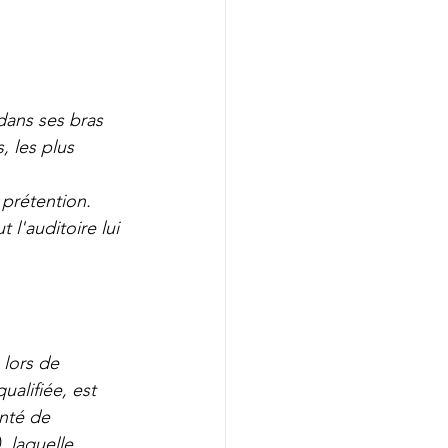
dans ses bras 
, les plus 
 prétention.
l'auditoire lui 
 lors de 
alifiée, est 
enté de 
 laquelle 