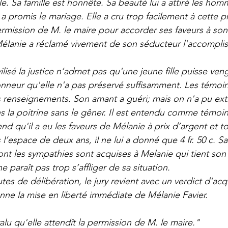
elle. Sa famille est honnête. Sa beauté lui a attiré les ho
a promis le mariage. Elle a cru trop facilement à cette p
ermission de M. le maire pour accorder ses faveurs à son
élanie a réclamé vivement de son séducteur l'accompli
ilisé la justice n’admet pas qu'une jeune fille puisse ve
nneur qu'elle n'a pas préservé suffisamment. Les témoi
enseignements. Son amant a guéri; mais on n'a pu extra
ns la poitrine sans le gêner. Il est entendu comme témoin
end qu'il a eu les faveurs de Mélanie à prix d’argent et t
 l’espace de deux ans, il ne lui a donné que 4 fr. 50 c. S
dont les sympathies sont acquises à Melanie qui tient so
e paraît pas trop s’affliger de sa situation.
es de délibération, le jury revient avec un verdict d'acq
nne la mise en liberté immédiate de Mélanie Favier.
valu qu'elle attendît la permission de M. le maire."