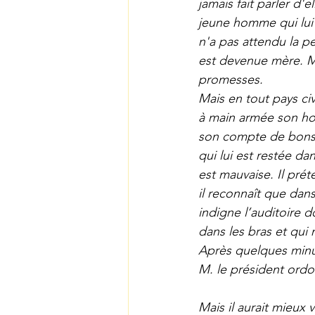
jamais fait parler d'
jeune homme qui lui 
n'a pas attendu la p
est devenue mère. M
promesses.
Mais en tout pays civ
à main armée son ho
son compte de bons r
qui lui est restée da
est mauvaise. Il prét
il reconnaît que dans
indigne l’auditoire 
dans les bras et qui n
Après quelques minut
M. le président ordo
Mais il aurait mieux 