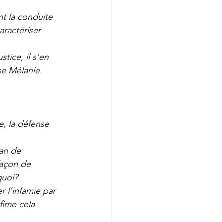
t la conduite 
aractériser 
tice, il s'en 
se Mélanie.
e, la défense 
an de 
façon de 
quoi? 
 l’infamie par 
fime cela 