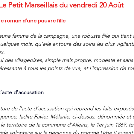
Le Petit Marseillais du vendredi 20 Août
Le roman d’une pauvre fille
eune femme de la campagne, une robuste fille qui tient 
elques mois, qu'elle entoure des soins les plus vigilants
ux.
i des villageoises, simple mais propre, modeste et sans
essante à tous les points de vue, et l'impression de tout 
L’acte d’accusation
ture de l'acte d’accusation qui reprend les faits exposés
uence, ladite Favier, Mélanie, ci-dessus, dénommée et qu
 le territoire de la commune d'Alleins, le 1er juin 1869, t
de volontaire sur la personne du nommé Urbe (Laurent),