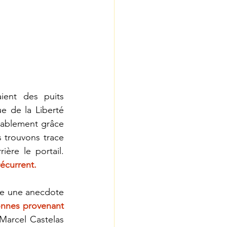
ent des puits 
e de la Liberté 
bablement grâce 
 trouvons trace 
d’une citerne, d’un caniveau, d’une pile et d’une fontaine à l’entrée derrière le portail. 
écurrent.
le une anecdote 
nnes provenant 
Marcel Castelas 