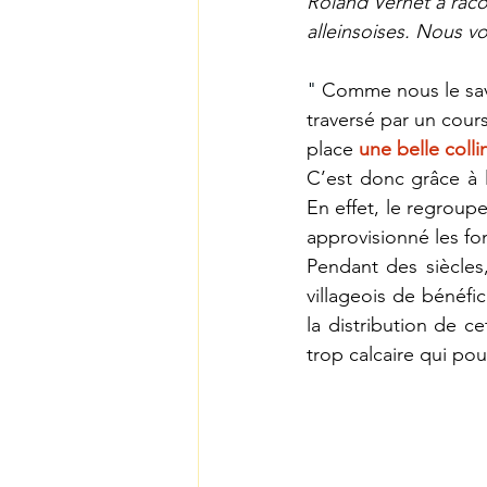
Roland Vernet a racon
alleinsoises. Nous v
"
Comme nous le savo
traversé par un cour
place 
une belle colli
C’est donc grâce à l
En effet, le regroup
approvisionné les fon
Pendant des siècles,
villageois de bénéfic
la distribution de ce
trop calcaire qui pou