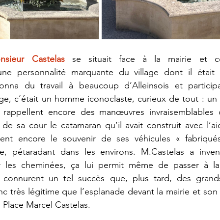
nsieur Castelas
 se situait face à la mairie et 
ne personnalité marquante du village dont il était 
nna du travail à beaucoup d’Alleinsois et participa
e, c’était un homme iconoclaste, curieux de tout : un es
 rappellent encore des manœuvres invraisemblables q
r de sa cour le catamaran qu’il avait construit avec l’a
dent encore le souvenir de ses véhicules « fabriqué
sse, pétaradant dans les environs. M.Castelas a inve
r les cheminées, ça lui permit même de passer à la t
 connurent un tel succès que, plus tard, des grand
onc très légitime que l’esplanade devant la mairie et son
i Place Marcel Castelas.