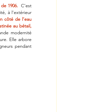
 de 1906.
  C’est 
, à l’extérieur 
n côté de l’eau 
inée au bétail, 
nde modernité 
re. Elle arbore 
igneurs pendant 