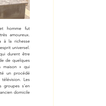
cet homme fut 
très amoureux. 
 à la richesse 
prit universel. 
ui durent être 
ide de quelques 
s maison » qui 
nté un procédé 
élévision. Les 
s groupes s’en 
 ancien domicile 