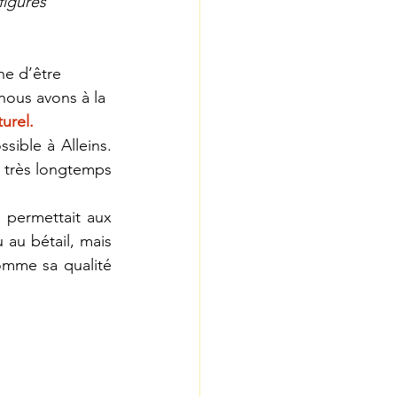
figures 
ne d’être 
nous avons à la 
urel.
ible à Alleins. 
 très longtemps 
 permettait aux 
 au bétail, mais 
comme sa qualité 