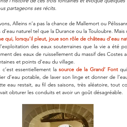
té l’histoire de ces trois fontaines et évoqué quelques 
ous partageons ses récits.
ns, Alleins n’a pas la chance de Mallemort ou Pélissan
s d’eau naturel tel que la Durance ou la Touloubre. Mais 
ne qui, lorsqu’il pleut, joue son rôle de château d’eau nat
’exploitation des eaux souterraines que la vie a été poss
ement des eaux de ruissellement du massif des Costes a
taines et points d’eau du village.
 c’est essentiellement la 
source de la Grand’ Font
 qui
ier d’eau potable, de laver son linge et donner de l’eau
tte eau restait, au fil des saisons, très aléatoire, tout 
vait obturer les conduits et avoir un goût désagréable. 