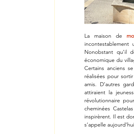
La maison de 
mo
incontestablement u
Nonobstant qu’il do
économique du villag
Certains anciens se
réalisées pour sorti
amis. D’autres gar
attiraient la jeune
révolutionnaire pou
cheminées Castelas
inspirèrent. Il est d
s’appelle aujourd’hu